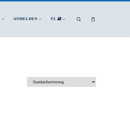
Search
N
ANMELDEN
ÜL 🔐