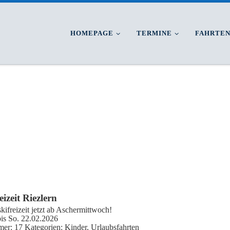
HOMEPAGE
TERMINE
FAHRTE
izeit Riezlern
kifreizeit jetzt ab Aschermittwoch!
bis So. 22.02.2026
mer:
17
Kategorien:
Kinder
,
Urlaubsfahrten