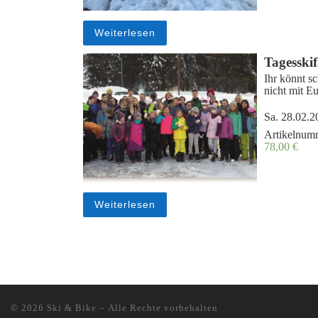
Weiterlesen
Tagesskif
Ihr könnt s
nicht mit E
Sa. 28.02.2
Artikelnum
78,00
€
Weiterlesen
© 2026
Ski & Bike
– Alle Rechte vorbehalten