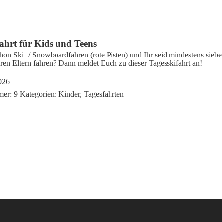
ahrt für Kids und Teens
chon Ski- / Snowboardfahren (
rote
Pisten) und Ihr seid mindestens sieben
uren Eltern fahren? Dann meldet Euch zu dieser Tagesskifahrt an!
026
mer:
9
Kategorien:
Kinder
,
Tagesfahrten