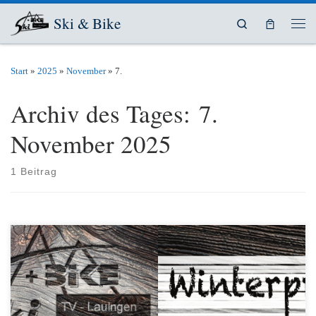
Zum Inhalt springen
Ski & Bike
Search
Men
Start
»
2025
»
November
»
7.
Archiv des Tages:
7.
November 2025
1 Beitrag
Leider entfällt unsere Nußmärtl Wanderung am Samstag 08.11.