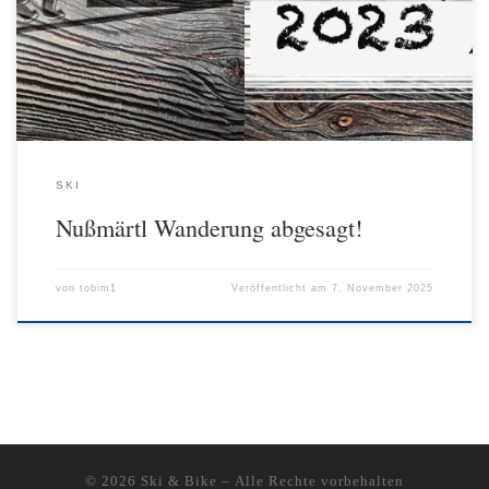
SKI
Nußmärtl Wanderung abgesagt!
von
tobim1
Veröffentlicht am
7. November 2025
© 2026
Ski & Bike
– Alle Rechte vorbehalten